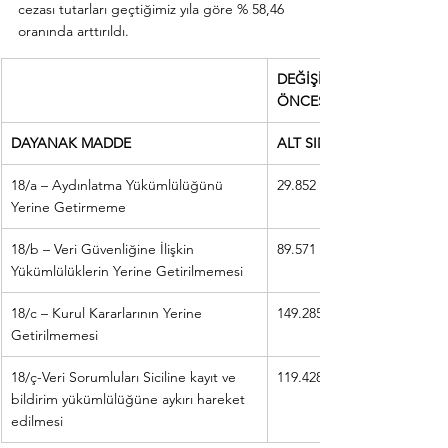
cezası tutarları geçtiğimiz yıla göre % 58,46 
oranında arttırıldı.
DEĞİŞİKLİK 
ÖNCESİ
DAYANAK MADDE
ALT SINIR
18/a – Aydınlatma Yükümlülüğünü 
29.852 TL
Yerine Getirmeme
18/b – Veri Güvenliğine İlişkin 
89.571 TL
Yükümlülüklerin Yerine Getirilmemesi
18/c – Kurul Kararlarının Yerine 
149.285 TL
Getirilmemesi
18/ç-Veri Sorumluları Siciline kayıt ve 
119.428 TL
bildirim yükümlülüğüne aykırı hareket 
edilmesi