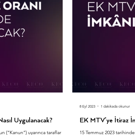
8 Eyl 2023
1 dakikada okunur
 Nasıl Uygulanacak?
EK MTV’ye İtiraz 
un (“Kanun”) uyarınca taraflar
15 Temmuz 2023 tarihinde