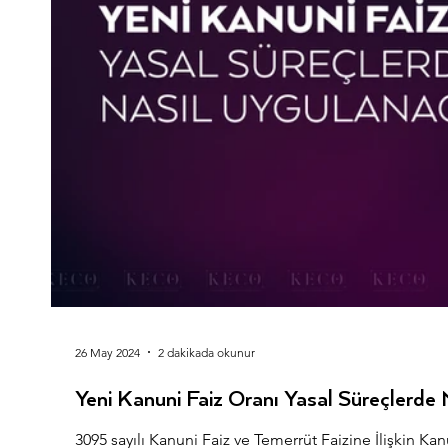
26 May 2024
2 dakikada okunur
Yeni Kanuni Faiz Oranı Yasal Süreçlerde
3095 sayılı Kanuni Faiz ve Temerrüt Faizine İlişkin Kan