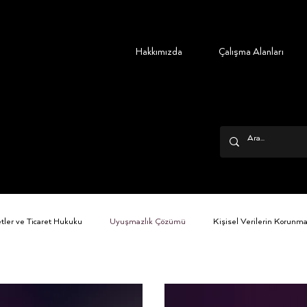
Hakkımızda
Çalışma Alanları
etler ve Ticaret Hukuku
Uyuşmazlık Çözümü
Kişisel Verilerin Korunm
lar