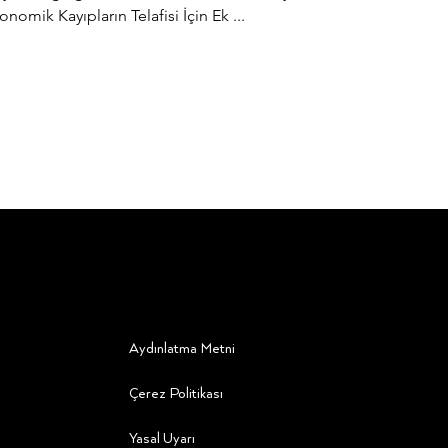
omik Kayıpların Telafisi İçin Ek ...
Aydınlatma Metni
Çerez Politikası
Yasal Uyarı