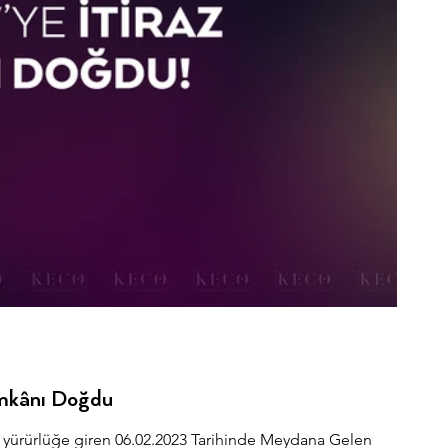
İmkânı Doğdu
 yürürlüğe giren 06.02.2023 Tarihinde Meydana Gelen