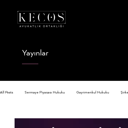
Yayınlar
All Posts
Sermaye Piyasası Hukuku
Gayrimenkul Hukuku
Şirk
Bankacılık ve Finans
Bilişim Hukuku
Birleşmeler ve Devralma