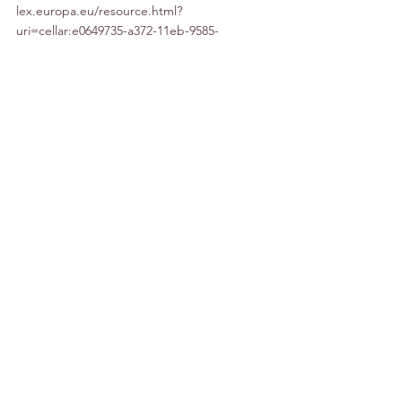
lex.europa.eu/resource.html?
uri=cellar:e0649735-a372-11eb-9585-
01aa75ed71a1.0001.02/DOC_1&format=PDF
[2]
 Bazı istisnai hallerde izin verilmesi 
öngörülmüştür, örneğin, post uzaktan 
biyometrik kimlik tespit sistemlerine, ancak 
mahkeme onayından sonra bazı suçların 
kovuşturulması için izin verilmesi.
[3]
 Avrupa Parlamentosu taslak YZ 
Düzenlemesine ilişkin birleştirilmiş değişiklik 
önerileri için bkz. 
https://www.europarl.europa.eu/meetdocs/2
014_2019/plmrep/COMMITTEES/CJ40/DV/20
23/05-
11/ConsolidatedCA_IMCOLIBE_AI_ACT_EN.
pdf
Selin Çetin Kumkumoğlu
Kemal Kumkumoğlu
Kişisel Verilerin Korunması Hukuku