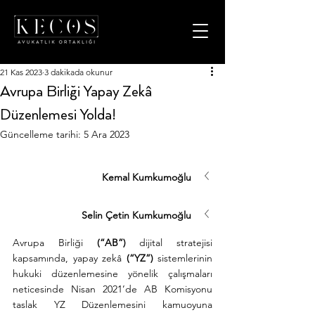
21 Kas 2023
3 dakikada okunur
Avrupa Birliği Yapay Zekâ
Düzenlemesi Yolda!
Güncelleme tarihi:
5 Ara 2023
Kemal Kumkumoğlu
Selin Çetin Kumkumoğlu
Avrupa Birliği 
(“AB”)
 dijital stratejisi 
kapsamında, yapay zekâ 
(“YZ”)
 sistemlerinin 
hukuki düzenlemesine yönelik çalışmaları 
neticesinde Nisan 2021’de AB Komisyonu 
taslak YZ Düzenlemesini kamuoyuna 