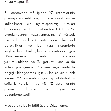
duyurmuştur
[1]
.
Bu çerçevede AB içinde YZ sistemlerinin 
piyasaya arz edilmesi, hizmete sunulması ve 
kullanılması için uyumlaştırılmış kuralları 
belirlemeyi ve buna istinaden (1) bazı YZ 
uygulamalarının yasaklanmasını, (2) yüksek 
riskli kabul edilen YZ sistemlerine dair özel 
gereklilikleri ve bu tarz sistemlerin 
sağlayıcıları, ithalatçıları, distribütörleri gibi 
Düzenlemede anılan tarafların 
yükümlülüklerini ve (3) görüntü, ses ya da 
video gibi içerikleri üretmek veya bunlarda 
değişiklikler yapmak için kullanılan sınırlı risk 
içeren YZ sistemleri için uyumlulaştırılmış 
şeffaflık kurallarını ve (4) YZ sistemlerinin 
piyasa izlemesi ve gözetimini 
düzenlemektedir. 
Madde 3’te belirtildiği üzere Düzenleme,
AB içinde veya üçüncü bir ülkede 