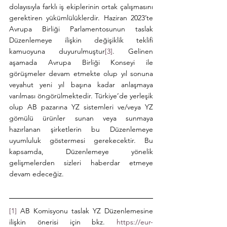
dolayısıyla farklı iş ekiplerinin ortak çalışmasını 
gerektiren yükümlülüklerdir. Haziran 2023’te 
Avrupa Birliği Parlamentosunun taslak 
Düzenlemeye ilişkin değişiklik teklifi 
kamuoyuna duyurulmuştur
[3]
. Gelinen 
aşamada Avrupa Birliği Konseyi ile 
görüşmeler devam etmekte olup yıl sonuna 
veyahut yeni yıl başına kadar anlaşmaya 
varılması öngörülmektedir. Türkiye’de yerleşik 
olup AB pazarına YZ sistemleri ve/veya YZ 
gömülü ürünler sunan veya sunmaya 
hazırlanan şirketlerin bu Düzenlemeye 
uyumluluk göstermesi gerekecektir. Bu 
kapsamda, Düzenlemeye yönelik 
gelişmelerden sizleri haberdar etmeye 
devam edeceğiz.
[1]
 AB Komisyonu taslak YZ Düzenlemesine 
ilişkin önerisi için bkz. 
https://eur-