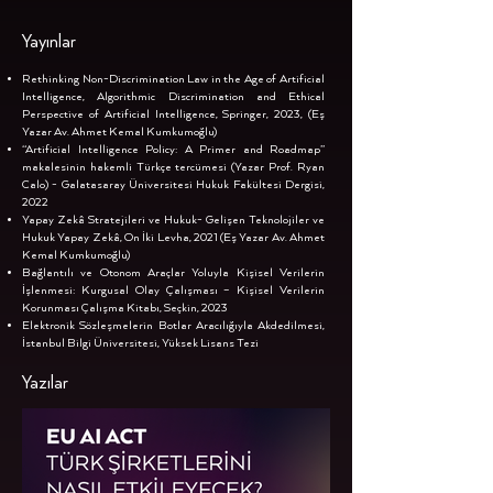
Yayınlar
Rethinking Non-Discrimination Law in the Age of Artificial
Intelligence, Algorithmic Discrimination and Ethical
Perspective of Artificial Intelligence, Springer, 2023, (Eş
Yazar Av. Ahmet Kemal Kumkumoğlu)
“Artificial Intelligence Policy: A Primer and Roadmap”
makalesinin hakemli Türkçe tercümesi (Yazar Prof. Ryan
Calo) - Galatasaray Üniversitesi Hukuk Fakültesi Dergisi,
2022
Yapay Zekâ Stratejileri ve Hukuk- Gelişen Teknolojiler ve
Hukuk Yapay Zekâ, On İki Levha, 2021 (Eş Yazar Av. Ahmet
Kemal Kumkumoğlu)
Bağlantılı ve Otonom Araçlar Yoluyla Kişisel Verilerin
İşlenmesi: Kurgusal Olay Çalışması – Kişisel Verilerin
Korunması Çalışma Kitabı, Seçkin, 2023
Elektronik Sözleşmelerin Botlar Aracılığıyla Akdedilmesi,
İstanbul Bilgi Üniversitesi, Yüksek Lisans Tezi
Yazılar