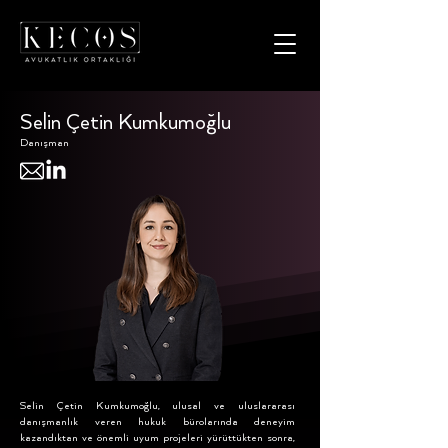
Selin Çetin Kumkumoğlu
Danışman
Selin Çetin Kumkumoğlu, ulusal ve uluslararası
danışmanlık veren hukuk bürolarında deneyim
kazandıktan ve önemli uyum projeleri yürüttükten sonra,