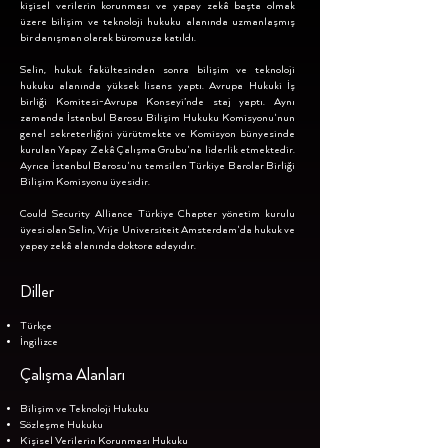
kişisel verilerin korunması ve yapay zekâ başta olmak
üzere bilişim ve teknoloji hukuku alanında uzmanlaşmış
bir danışman olarak büromuza katıldı.
Selin, hukuk fakültesinden sonra bilişim ve teknoloji
hukuku alanında yüksek lisans yaptı. Avrupa Hukuki İş
birliği Komitesi-Avrupa Konseyi’nde staj yaptı. Aynı
zamanda İstanbul Barosu Bilişim Hukuku Komisyonu'nun
genel sekreterliğini yürütmekte ve Komisyon bünyesinde
kurulan Yapay Zekâ Çalışma Grubu'na liderlik etmektedir.
Ayrıca İstanbul Barosu'nu temsilen Türkiye Barolar Birliği
Bilişim Komisyonu üyesidir.
Could Security Alliance Türkiye Chapter yönetim kurulu
üyesi olan Selin, Vrije Universiteit Amsterdam'da hukuk ve
yapay zekâ alanında doktora adayıdır.
Diller
Türkçe
İngilizce
Çalışma Alanları
Bilişim ve Teknoloji Hukuku
Sözleşme Hukuku
Kişisel Verilerin Korunması Hukuku