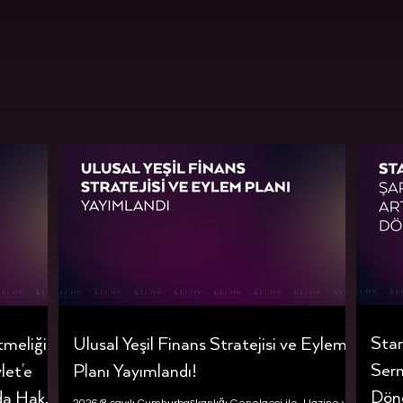
Star
tmeliği
Ulusal Yeşil Finans Stratejisi ve Eylem
Serm
let’e
Planı Yayımlandı!
Dön
nda Hak