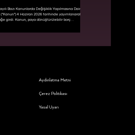
ayılı Bazı Kanunlarda Değişiklik Yapılmasına Dair
(“Kanun”) 4 Haziran 2026 tarihinde yayımlanarak
üğe girdi. Kanun, paya dönüştürülebilir borç
meleri aracılığıyla yatırım alan teknogirişim
ne sahip olan şirketler nezdinde gerçekleştirilecek
bağlı sermaye artırımlarında önemli değişikliklerin
 geçirilmesinin önünü açıyor.
Aydınlatma Metni
Çerez Politikası
Yasal Uyarı