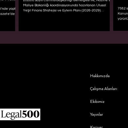
2026/8 sayılı Cumhurbaşkanlığı Genelgesi ile, Hazine ve
Maliye Bakanlığı koordinasyonunda hazırlanan Ulusal
7582 s
’nde yaptığı
Yeşil Finans Stratejisi ve Eylem Planı (2026-2029)
Kanun 
Gazete’de
yayımlandı.
yürürl
sözleş
rozeti
şarta 
hayata
Hakkımızda
Çalışma Alanları
Ekibimiz
Yayınlar
Kariyer