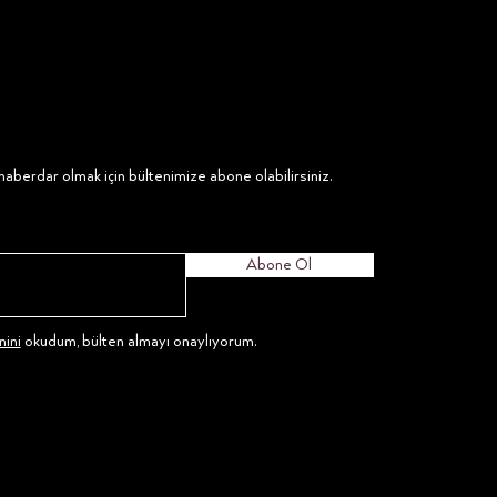
aberdar olmak için bültenimize abone olabilirsiniz.
Abone Ol
ini
okudum, bülten almayı onaylıyorum.