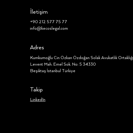
İletişim
+90 212 577 75 77
info@kecoslegal.com
Adres
Kumkumoğlu Cin Özkan Özdoğan Solak Avukatlık Ortaklı
Levent Mah. Emel Sok. No: 5 34330
Beşiktaş İstanbul Türkiye
Takip
LinkedIn