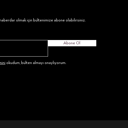
aberdar olmak için bültenimize abone olabilirsiniz.
Abone Ol
ini
okudum, bülten almayı onaylıyorum.