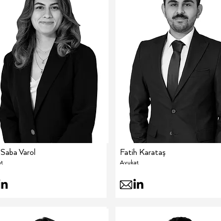
 Saba Varol
Fatih Karataş
t
Avukat