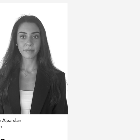
n Alparslan
t