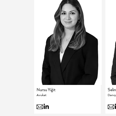
Nursu Yiğit
Seli
Avukat
Danı