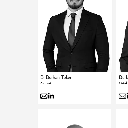
B. Burhan Toker
Berk
Avukat
Ortak