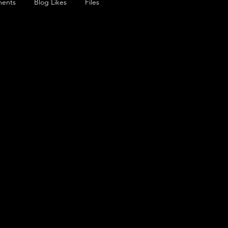
ents
Blog Likes
Files