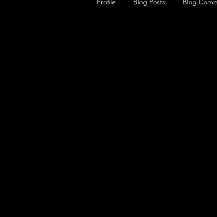
Profile
Blog Posts
Blog Comm