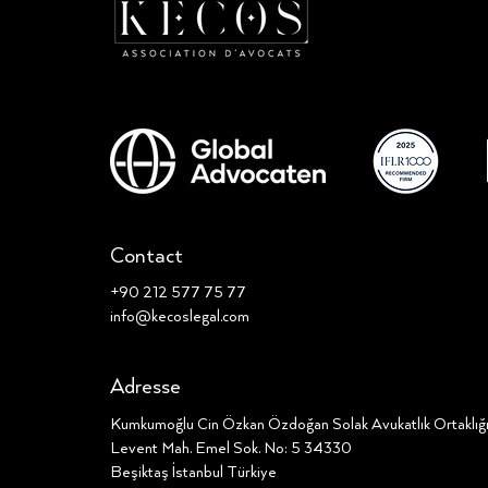
Contact
+90 212 577 75 77
info@kecoslegal.com
Adresse
Kumkumoğlu Cin Özkan Özdoğan Solak Avukatlık Ortaklı
Levent Mah. Emel Sok. No: 5 34330
Beşiktaş İstanbul Türkiye