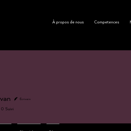
À propos de nous
Competences
ivan
Écrivain
an
0
Suivi