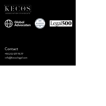
Contact
+90 212 577 75 77
info@kecoslegal.com
Adresse
Kumkumoğlu Cin Özkan Özdoğan Solak Avukatlık Ortaklığı –
KECOS
Levent Mah. Emel Sok. No: 5 34330
Beşiktaş İstanbul Türkiye
Suivre