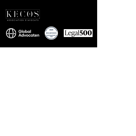
Contact
+90 212 577 75 77
info@kecoslegal.com
Adresse
Kumkumoğlu Cin Özkan Özdoğan Solak Avukatlık Ortaklığı –
KECOS
Levent Mah. Emel Sok. No: 5 34330
Beşiktaş İstanbul Türkiye
Suivre