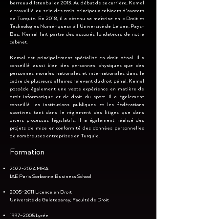
barreau d'Istanbul en 2013. Au début de sa carrière, Kemal
a travaillé au sein des trois principaux cabinets d'avocats
de Turquie. En 2018, il a obtenu sa maîtrise en « Droit et
Technologies Numériques» à l'Université de Leiden, Pays-
Bas. Kemal fait partie des associés fondateurs de notre
cabinet.
Kemal est principalement spécialisé en droit pénal. Il a
conseillé aussi bien des personnes physiques que des
personnes morales nationales et internationales dans le
cadre de plusieurs affaires relevant du droit pénal. Kemal
possède également une vaste expérience en matière de
droit informatique et de droit du sport. Il a également
conseillé les institutions publiques et les fédérations
sportives tant dans le règlement des litiges que dans
divers processus législatifs. Il a également réalisé des
projets de mise en conformité des données personnelles
de nombreuses entreprises en Turquie.
Formation
2022-2024
MBA
IAE Paris Sorbonne Business School
2005–2011 Licence en Droit
Université de Galatasaray, Faculté de Droit
1997–2005 Lycée