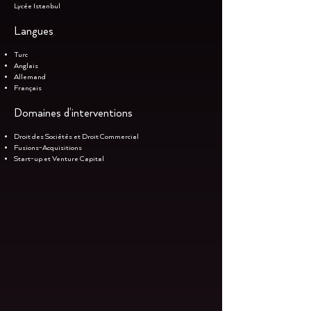
Lycée Istanbul
Langues
Turc
Anglais
Allemand
Français
Domaines d’interventions
Droit des Sociétés et Droit Commercial
Fusions-Acquisitions
Start-up et Venture Capital