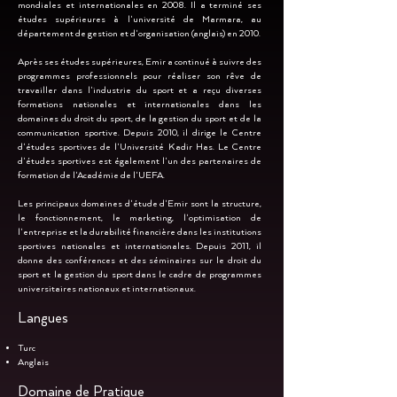
mondiales et internationales en 2008. Il a terminé ses
études supérieures à l'université de Marmara, au
département de gestion et d'organisation (anglais) en 2010.
Après ses études supérieures, Emir a continué à suivre des
programmes professionnels pour réaliser son rêve de
travailler dans l'industrie du sport et a reçu diverses
formations nationales et internationales dans les
domaines du droit du sport, de la gestion du sport et de la
communication sportive. Depuis 2010, il dirige le Centre
d'études sportives de l'Université Kadir Has. Le Centre
d'études sportives est également l'un des partenaires de
formation de l'Académie de l'UEFA.
Les principaux domaines d'étude d'Emir sont la structure,
le fonctionnement, le marketing, l'optimisation de
l'entreprise et la durabilité financière dans les institutions
sportives nationales et internationales. Depuis 2011, il
donne des conférences et des séminaires sur le droit du
sport et la gestion du sport dans le cadre de programmes
universitaires nationaux et internationaux.
Langues
Turc
Anglais
Domaine de Pratique