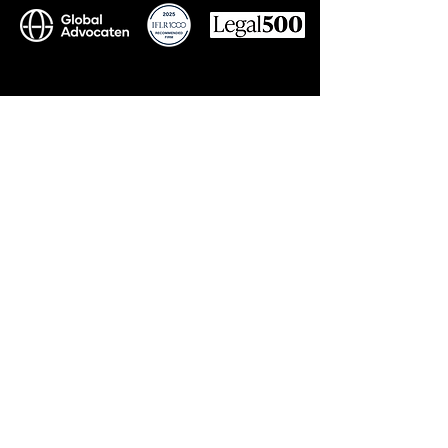
Contact
+90 212 577 75 77
info@kecoslegal.com
Adresse
Kumkumoğlu Cin Özkan Özdoğan Solak Avukatlık Ortaklığı –
KECOS
Levent Mah. Emel Sok. No: 5 34330
Beşiktaş İstanbul Türkiye
Suivre
LinkedIn