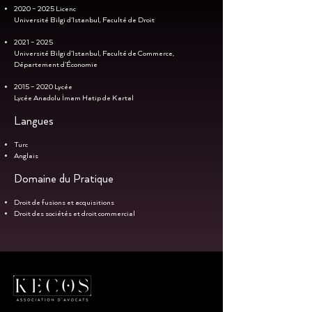
2020 – 2025 Licenc
Université Bilgi d’Istanbul, Faculté de Droit
2021 – 2025
Université Bilgi d’Istanbul, Faculté de Commerce,
Département d’Économie
2015 – 2020 Lycée
Lycée Anadolu İmam Hatip de Kartal
Langues
Turc
Anglais
Domaine du Pratique
Droit de fusions et acquisitions
Droit des sociétés et droit commercial