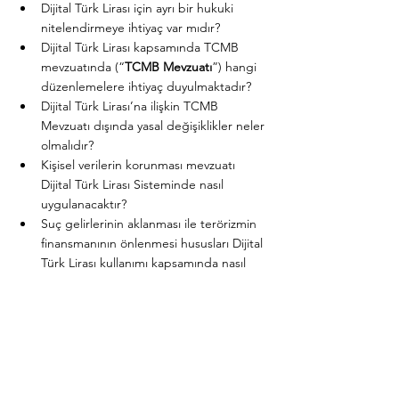
Dijital Türk Lirası için ayrı bir hukuki 
nitelendirmeye ihtiyaç var mıdır?
Dijital Türk Lirası kapsamında TCMB 
mevzuatında (“
TCMB Mevzuatı
”) hangi 
düzenlemelere ihtiyaç duyulmaktadır?
Dijital Türk Lirası’na ilişkin TCMB 
Mevzuatı dışında yasal değişiklikler neler 
olmalıdır?
Kişisel verilerin korunması mevzuatı 
Dijital Türk Lirası Sisteminde nasıl 
uygulanacaktır?
Suç gelirlerinin aklanması ile terörizmin 
finansmanının önlenmesi hususları Dijital 
Türk Lirası kullanımı kapsamında nasıl 
uygulanacaktır?
Dijital Türk Lirası’nın mevcut ödeme 
sistemleri ve sınır ötesi işlemler ile 
birlikte çalışabilirliği için ilave 
düzenlemelere ihtiyaç duyulmakta mıdır?
Dijital Türk Lirası hesabına/cüzdanına 