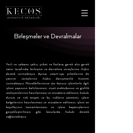
Birleşmeler ve Devralmalar
Yerli ve yabancı şahıs, şirket ve fonlara, gerek alıcı gerek
satıcı tarafında, birleşme ve devralma süreçlerine ilişkin
destek vermekteyiz. Ayrıca, «start-up» şirketlerine de
yatırım süreçlerine ilişkin danışmanlık hizmeti
sunmaktayız. Müvekkillerimize söz konusu işlemlerle ilgili
işlem yapısının belirlenmesi; niyet mektubunun ve gizlilik
sözleşmelerinin hazırlanması ve müzakere edilmesi; hukuki
durum ve risk tespiti ve bu risklerin yönetimi; işlem
belgelerinin hazırlanması ve müzakere edilmesi; işlem ön
koşullarının tamamlanması ve işlem kapanışlarının
gerçekleştirilmesi gibi konularda hukuki destek
sağlamaktayız.