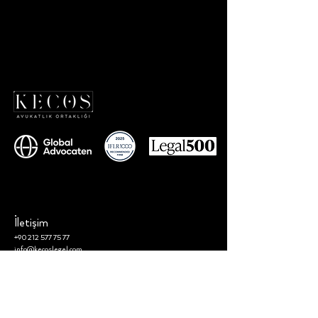
İletişim
+90 212 577 75 77
info@kecoslegal.com
Adres
Kumkumoğlu Cin Özkan Özdoğan Solak Avukatlık Ortaklığı –
KECOS