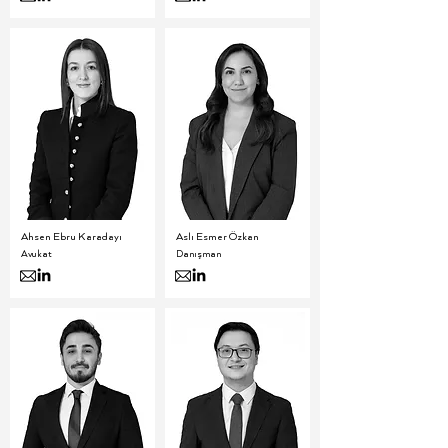
Ahsen Ebru Karadayı
Aslı Esmer Özkan
Avukat
Danışman