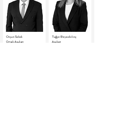
Orçun Solak
Tuğçe Beyazkılınç
Ortak Avukat
Avukat
Ulaş Özkan
Yaren Alparslan
Ortak Avukat
Avukat