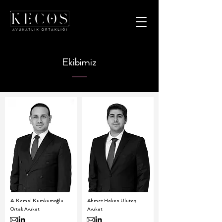
Ekibimiz
A. Kemal Kumkumoğlu
Ahmet Hakan Ulutaş
Ortak Avukat
Avukat