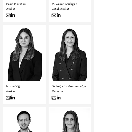
Fatih Karataş
M. Özkan Özdoğan
Avukat
Ortak Avukat
Nursu Yiğit
Selin Çetin Kumkumoğlu
Avukat
Danışman