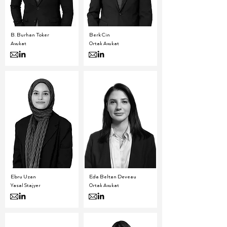
B. Burhan Toker
Berk Cin
Avukat
Ortak Avukat
Ebru Uzan
Eda Beltan Deveau
Yasal Stajyer
Ortak Avukat